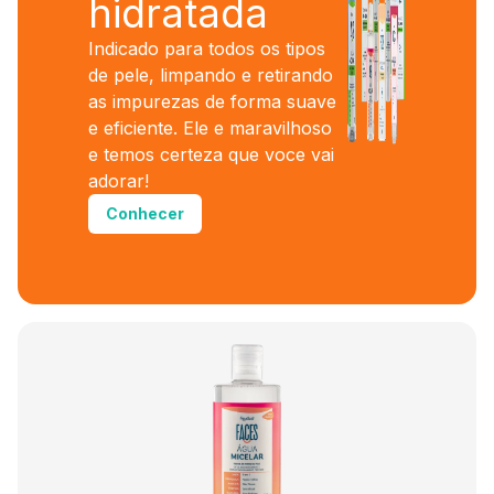
hidratada
Indicado para todos os tipos
de pele, limpando e retirando
as impurezas de forma suave
e eficiente. Ele e maravilhoso
e temos certeza que voce vai
adorar!
Conhecer