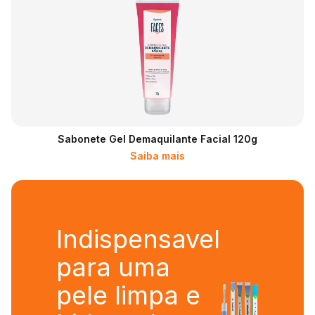
Sabonete Gel Demaquilante Facial 120g
Saiba mais
Indispensavel
para uma
pele limpa e