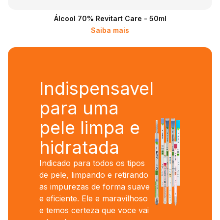
Álcool 70% Revitart Care - 50ml
Saiba mais
Indispensavel
para uma
pele limpa e
hidratada
Indicado para todos os tipos
de pele, limpando e retirando
as impurezas de forma suave
e eficiente. Ele e maravilhoso
e temos certeza que voce vai