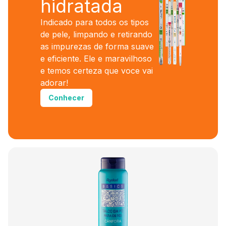
hidratada
Indicado para todos os tipos
de pele, limpando e retirando
as impurezas de forma suave
e eficiente. Ele e maravilhoso
e temos certeza que voce vai
adorar!
Conhecer