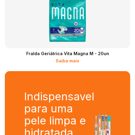
Fralda Geriátrica Vita Magna M - 20un
Saiba mais
Indispensavel
para uma
pele limpa e
hidratada