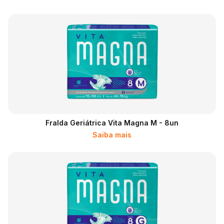
Fralda Geriátrica Vita Magna M - 8un
Saiba mais