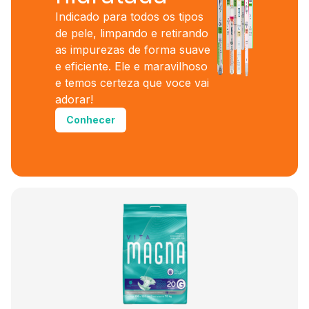
Indicado para todos os tipos
de pele, limpando e retirando
as impurezas de forma suave
e eficiente. Ele e maravilhoso
e temos certeza que voce vai
adorar!
Conhecer