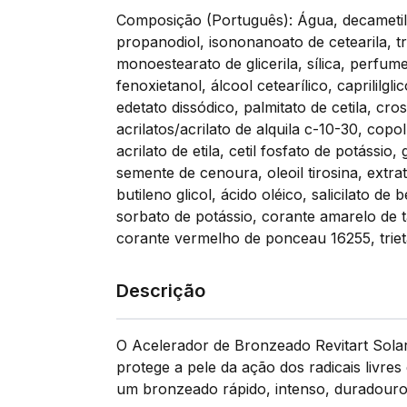
Composição (Português): Água, decametil
propanodiol, isononanoato de cetearila, tri
monoestearato de glicerila, sílica, perfume
fenoxietanol, álcool cetearílico, caprililgli
edetato dissódico, palmitato de cetila, cr
acrilatos/acrilato de alquila c-10-30, copo
acrilato de etila, cetil fosfato de potássi
semente de cenoura, oleoil tirosina, extra
butileno glicol, ácido oléico, salicilato de
sorbato de potássio, corante amarelo de ta
corante vermelho de ponceau 16255, trie
Descrição
O Acelerador de Bronzeado Revitart Solar
protege a pele da ação dos radicais livr
um bronzeado rápido, intenso, duradouro 