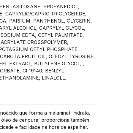
OPENTASILOXANE, PROPANEDIOL,
 CAPRYLIC/CAPRIC TRIGLYCERIDE,
ICA, PARFUM, PANTHENOL, GLYCERIN,
RYL ALCOHOL, CAPRYLYL GLYCOL,
SODIUM EDTA, CETYL PALMITATE,
L ACRYLATE CROSSPOLYMER,
POTASSIUM CETYL PHOSPHATE,
AROTA FRUIT OIL, OLEOYL TYROSINE,
EEL EXTRACT, BUTYLENE GLYCOL, ,
ORBATE, CI 19140, BENZYL
RIETHANOLAMINE, LINALOLL.
noácido que forma a melanina), hidrata,
om óleo de cenoura, proporciona também
dade e facilidade na hora de espalhar.