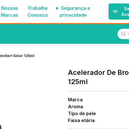
Nossas
Trabalhe
Segurança e
Se
Ass
Marcas
Conosco
privacidade
Pes
vitart Solar 125ml
Acelerador De Bro
125ml
Marca
Aroma
Tipo de pele
Faixa etária