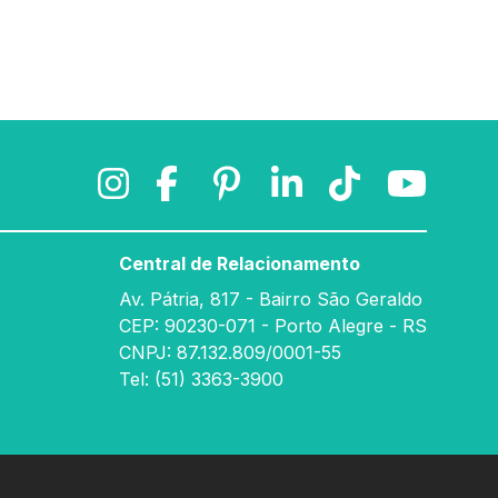
Central de Relacionamento
Av. Pátria, 817 - Bairro São Geraldo
CEP: 90230-071 - Porto Alegre - RS
CNPJ: 87.132.809/0001-55
Tel: (51) 3363-3900