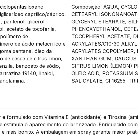
ciclopentasiloxano,
Composição: AQUA, CYCL
glicerídeo caprílico/cáprico,
CETEARYL ISONONANOATE,
, pantenol, glicerol,
GLYCERYL STEARATE, SIL
col, acetato de tocoferila,
PHENOXYETHANOL, CETEA
ospolímero de
TOCOPHERYL ACETATE, DI
límero de ácido metacrílico e
ACRYLATES/C10-30 ALKY
o, goma xantana, óleo da
ACRYLATES COPOLYMER, 
to de casca de citrus limon,
XANTHAN GUM, DAUCUS C
 benzila, benzoato de sódio,
CITRUS LIMON (LEMON) P
rtrazina 19140, linalol,
OLEIC ACID, POTASSIUM S
tanolamina.
SALICYLATE, CI 16255, T
 é formulado com Vitamina E (antioxidante) e Tirosina (ami
es e estimula o aparecimento do bronzeado. Enriquecido c
e mais bonito. A embalagem em spray garante maior pratici