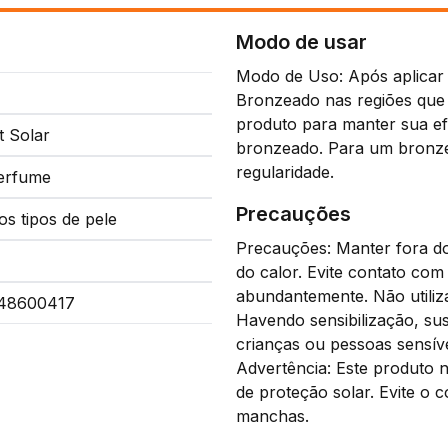
Modo de usar
Modo de Uso: Após aplicar 
Bronzeado nas regiões que 
produto para manter sua ef
t Solar
bronzeado. Para um bronze
regularidade.
erfume
Precauções
os tipos de pele
Precauções: Manter fora do
do calor. Evite contato co
abundantemente. Não utiliza
48600417
Havendo sensibilização, su
crianças ou pessoas sensív
Advertência: Este produto n
de proteção solar. Evite o 
manchas.